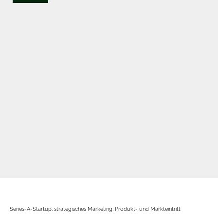
Series-A-Startup, strategisches Marketing, Produkt- und Markteintritt