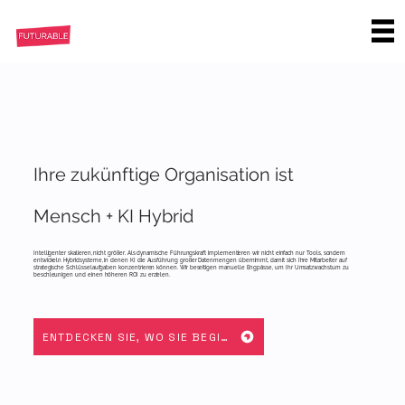
Ihre zukünftige Organisation ist
Mensch + KI Hybrid
Intelligenter skalieren, nicht größer. Als dynamische Führungskraft implementieren wir nicht einfach nur Tools, sondern
entwickeln Hybridsysteme, in denen KI die Ausführung großer Datenmengen übernimmt, damit sich Ihre Mitarbeiter auf
strategische Schlüsselaufgaben konzentrieren können. Wir beseitigen manuelle Engpässe, um Ihr Umsatzwachstum zu
beschleunigen und einen höheren ROI zu erzielen.
ENTDECKEN SIE, WO SIE BEGINNEN SOLLTEN