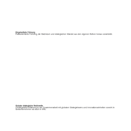
Eingebettete Führung
Praxisorientierte Führung, die Wachstum und strategischen Wandel aus den eigenen Reihen heraus vorantreibt.
Globale strategische Reichweite
Umfangreiche Erfahrung in der Zusammenarbeit mit globalen Strategieteams und Innovationseinheiten sowohl in
Großunternehmen als auch in KMU.