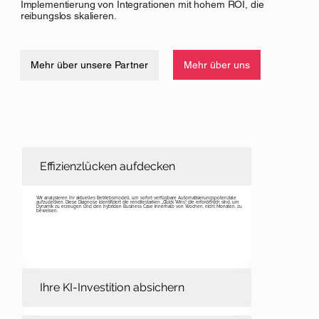
Implementierung von Integrationen mit hohem ROI, die
reibungslos skalieren.
Mehr über uns
Mehr über unsere Partner
Effizienzlücken aufdecken
Wir analysieren Ihr aktuelles Betriebsmodell, um sofort verfügbare Automatisierungspotenziale
aufzudecken. Diese Diagnose identifiziert die renditestarken „Quick Wins“, die erforderlich sind, um
Dynamik zu erzeugen und den hybriden Business Case innerhalb von Wochen, nicht Monaten, zu
beweisen.
Ihre KI-Investition absichern