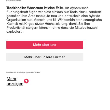
Hybride Arbeitsweise
Traditionelles Wachstum ist eine Falle.
Als dynamische
Führungskraft fügen wir nicht einfach nur Tools hinzu, sondern
gestalten Ihre Arbeitsabläufe neu und entwickeln eine hybride
Organisation aus Mensch und KI. Wir kombinieren strategische
Klarheit mit KI-gestützter Höchstleistung, damit Sie Ihre
Produktivität steigern können, ohne dass die Mitarbeiterzahl
explodiert.
Mehr über uns
Mehr über unsere Partner
Read our article "Embracing our Hybrid Future" on Node
Mehr
anzeigen