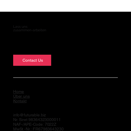
Lass uns
zusammen-arbeiten
Contact Us
Home
Über uns
Kontakt
info@futurable.biz
Nr. Siret 98364323000011
NAF-/APE-Code: 7022Z
MwSt.-Nr.: FR67983643230