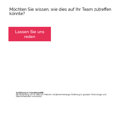
Möchten Sie wissen, wie dies auf Ihr Team zutreffen
könnte?
Lassen Sie uns
reden
Ausführung in Industriequalität
Die Einführung von KI wird von Partnern mit jahrzehntelanger Erfahrung in globaler Technologie und
Dateninfrastruktur unterstützt.