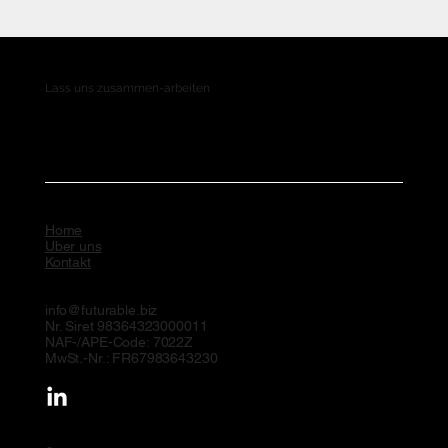
Lass uns zusammen-arbeiten
Home
Uber uns
Kontakt
info@futurable.biz
Nr. Siret 98364323000011
NAF-/APE-Code: 7022Z
MwSt.-Nr.: FR67983643230