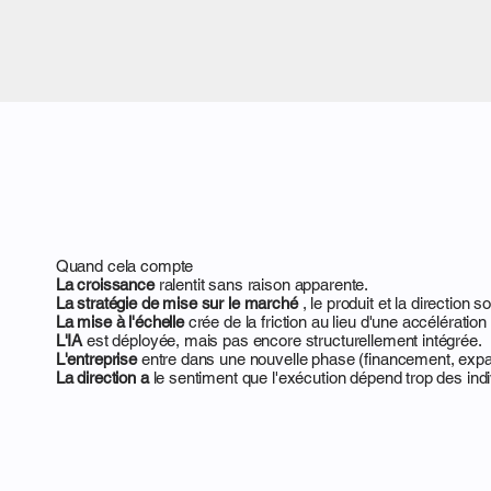
Quand cela compte
La croissance
ralentit sans raison apparente.
La stratégie de mise sur le marché
, le produit et la direction s
La mise à l'échelle
crée de la friction au lieu d'une accélération
L'IA
est déployée, mais pas encore structurellement intégrée.
L'entreprise
entre dans une nouvelle phase (financement, expa
La direction a
le sentiment que l'exécution dépend trop des indi