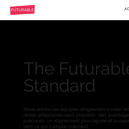
AC
The Futurabl
Standard
Nous aidons les équipes dirigeantes à créer le
rester adaptables sous pression : des avantage
précoces, un alignement plus rapide et la capa
vers ce qui compte vraiment.