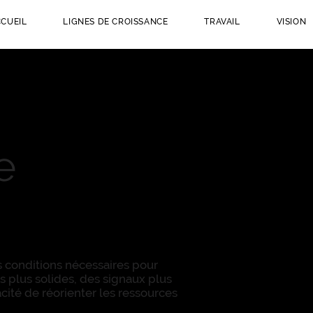
CUEIL
LIGNES DE CROISSANCE
TRAVAIL
VISION
e
s conditions nécessaires pour
s plus solides, des signaux plus
cité de réorienter les ressources